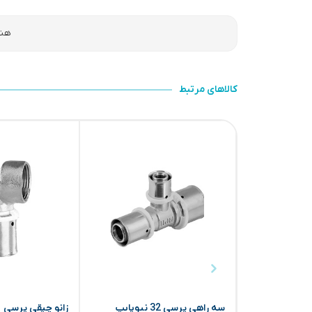
هنو
کالاهای مرتبط
سه راهی پرسی 32 نیوپایپ
زانو چپقی پرسی