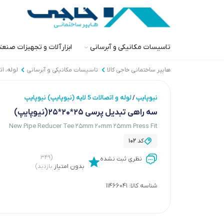
تاسیسات مکانیکی و آبرسانی
ابزارآلات و تجهیزات صنع
هایپر ساختمانی خاجی‌ کالا
تاسیسات مکانیکی و آبرسانی
لوله، ا
نیوپایپ
لوله و اتصالات 5 لایه (نیوپایپ) نیوپایپ
/
سه راهی تبدیل پرسی 25*20*25(نیوپایپ)
New Pipe Reducer Tee 25mm 20mm 25mm Press Fit
کد
102
(۳۴۹
نظری ثبت نشده
بدون امتیاز
بازدید)
شناسه کالا:
11466041