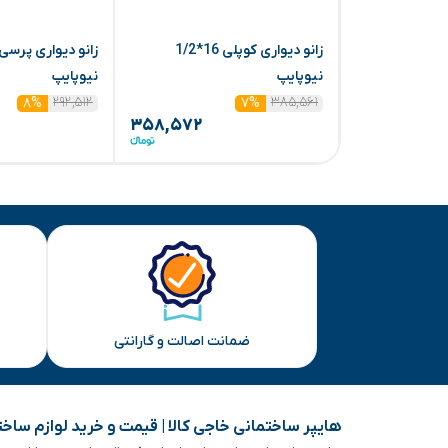
زانو دیواری کوپلی 16*1/2
نیوپایپ
نیوپایپ
۲۹۲,۵۱۲
۳۸۵,۵۶۱
۸%
۷%
۳۵۸,۵۷۲
ضمانت اصالت و گارانتی
هایپر ساختمانی خاجی‌ کالا | قیمت و خرید لوازم ساخ