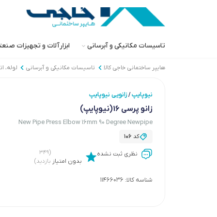
تاسیسات مکانیکی و آبرسانی
ابزارآلات و تجهیزات صنع
هایپر ساختمانی خاجی‌ کالا
تاسیسات مکانیکی و آبرسانی
لوله، ا
نیوپایپ
زانویی نیوپایپ
/
زانو پرسی 16(نیوپایپ)
New Pipe Press Elbow 16mm 90 Degree Newpipe
کد
106
(۳۴۹
نظری ثبت نشده
بدون امتیاز
بازدید)
شناسه کالا:
11466036