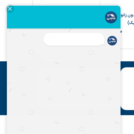
تک بدون زانویی
زانو صفحه دار توپیچ پرسی
زانو چپقی پرسی
یک)
16*1/2 نیوپایپ
1/2*20(نیوپایپ)
۴۶۶,۶۲۰
۴۲۲,۲۵۷
۷%
۸%
۲۷۱,۲۰۰
۳۹۲,۶۹۹
مشاوره رایگان