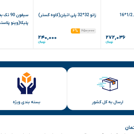
زانو دیواری پرسی 1/2*16
زانو 32*32 پلی اتیلن(کاوه گستر)
سیفون 90 
پلیکا(وینو پلاست
۲۵۰,۰۰۰
۴%
۲۴۰,۰۰۰
۲۷۲,۰۳۶
ارسال به کل کشور
بسته بندی ویژه
تمان