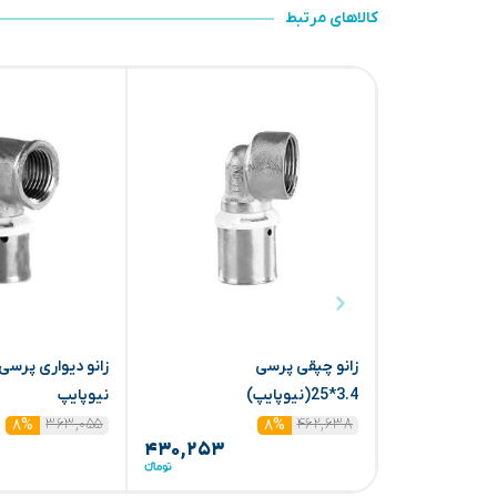
کالاهای مرتبط
زانو چپقی پرسی
3.4*25(نیوپایپ)
نیوپایپ
۳۶۳,۰۵۵
۴۶۲,۶۳۸
۸%
۸%
۴۳۰,۲۵۳