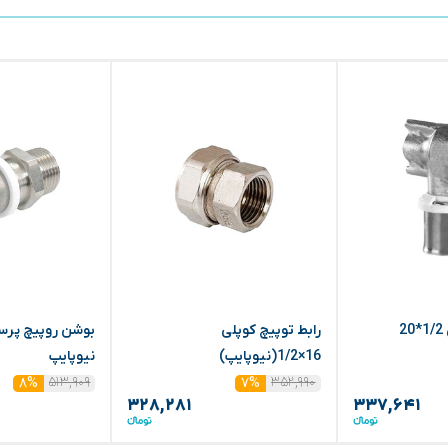
زانو دیواری پرسی 1/2*20
رابط توپیچ کوپلی
16×1/2(نیوپایپ)
نیوپایپ
۵۱۳,۹۰۹
۳۵۲,۹۹۰
۸%
۷%
۳۲۸,۲۸۱
۳۳۷,۶۴۱