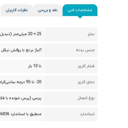
مشخصات فنی
نقد و بررسی
نظرات کاربران
سایز
25 × 20 میلی‌متر (تبدیل قطر خارجی 25 به 20)
جنس بدنه
آلیاژ برنج با روکش نیکل
فشار کاری
تا 10 بار
دمای کاری
20- تا 95 درجه سانتی‌گراد
نوع اتصال
پرسی (پرس شونده با 
استاندارد
منطبق با استاندارد DIN 16836