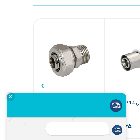
بوشن روپیچ پرسی 3.4*25
رابط روپیچ کوپلی 20*1/2
نیوپایپ
نیوپایپ
۵۰۲,۰۸۴
۳۷۷,۲۵۶
۸%
۸%
۳۵۰,۸۴۸
۴۷۷,۹۳۵