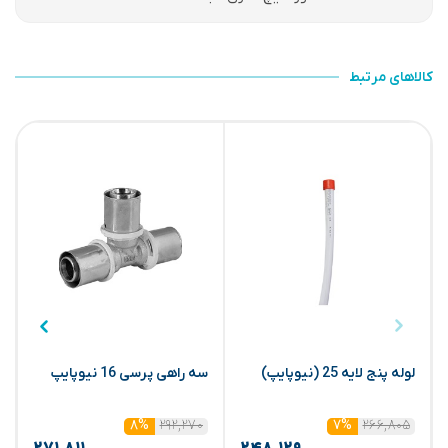
کالاهای مرتبط
لوله پنج لایه 25 (نیوپایپ)
سه راهی پرسی 16 نیوپایپ
ن
۲۹۲,۲۷۰
۲۶۶,۸۰۵
۸%
۷%