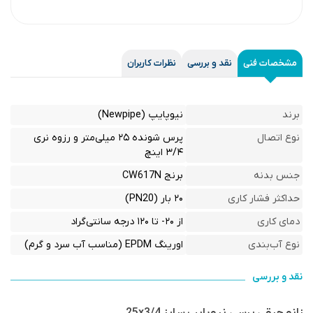
مشخصات فنی
نقد و بررسی
نظرات کاربران
برند
نیوپایپ (Newpipe)
نوع اتصال
پرس شونده ۲۵ میلی‌متر و رزوه نری
۳/۴ اینچ
جنس بدنه
برنج CW617N
حداکثر فشار کاری
۲۰ بار (PN20)
دمای کاری
از ۲۰- تا ۱۲۰ درجه سانتی‌گراد
نوع آب‌بندی
اورینگ EPDM (مناسب آب سرد و گرم)
نقد و بررسی
زانو چپقی پرسی نیوپایپ سایز 25x3/4