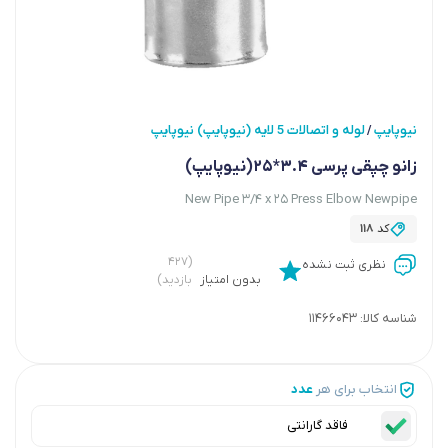
نیوپایپ
لوله و اتصالات 5 لایه (نیوپایپ) نیوپایپ
/
زانو چپقی پرسی 3.4*25(نیوپایپ)
New Pipe 3/4 x 25 Press Elbow Newpipe
کد
118
(۴۲۷
نظری ثبت نشده
بدون امتیاز
بازدید)
شناسه کالا:
11466043
انتخاب برای هر
عدد
فاقد گارانتی