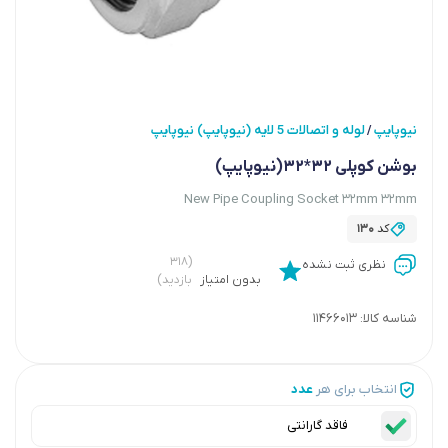
نیوپایپ
لوله و اتصالات 5 لایه (نیوپایپ) نیوپایپ
/
بوشن کوپلی 32*32(نیوپایپ)
New Pipe Coupling Socket 32mm 32mm
کد
130
(۳۱۸
نظری ثبت نشده
بدون امتیاز
بازدید)
شناسه کالا:
11466013
انتخاب برای هر
عدد
فاقد گارانتی