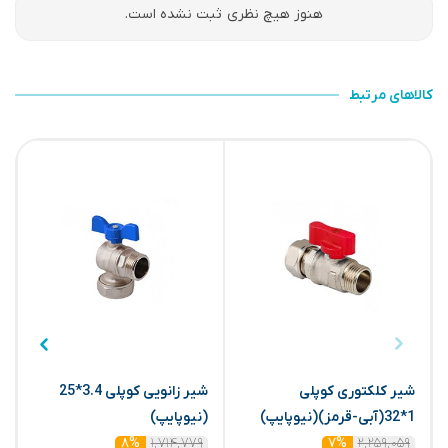
هنوز هیچ نظری ثبت نشده است.
کالاهای مرتبط
شیر کلکتوری کوپلی
شیر زانویی کوپلی 3.4*25
ش
1*32(آبی-قرمز)(نیوپایپ)
(نیوپایپ)
1*5
۱,۷۱۴,۷۷۹
۲,۲۵۹,۰۵۹
۸%
۷%