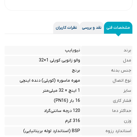
مشخصات فنی
نقد و بررسی
نظرات کاربران
برند
نیوپایپ
مدل
والو زانویی کوپلی 1×32
جنس بدنه
برنج
نوع اتصال
مهره ماسوره (کوپلی) دنده اینچی
سایز
1 اینچ × 32 میلی‌متر
فشار کاری
16 بار (PN16)
حداکثر دما
120 درجه سانتی‌گراد
وزن
316 گرم
استاندارد رزوه
BSP (استاندارد لوله بریتانیایی)