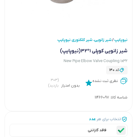
نیوپایپ
شیر زانویی، شیر کلکتوری نیوپایپ
/
شیر زانویی کوپلی 1*32(نیوپایپ)
New Pipe Elbow Valve Coupling 1x32
کد
140
(۳۰۳
نظری ثبت نشده
بدون امتیاز
بازدید)
شناسه کالا:
11466097
انتخاب برای هر
عدد
فاقد گارانتی