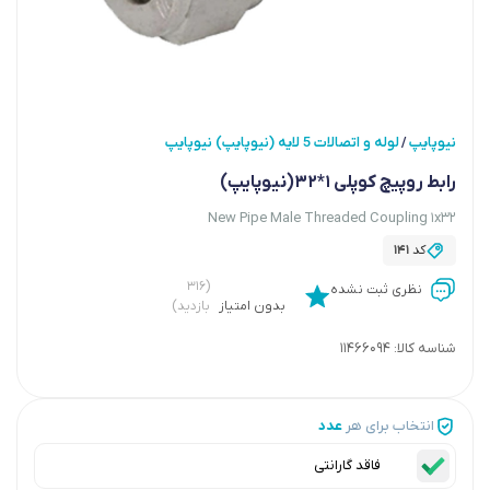
نیوپایپ
لوله و اتصالات 5 لایه (نیوپایپ) نیوپایپ
/
رابط روپیچ کوپلی 1*32(نیوپایپ)
New Pipe Male Threaded Coupling 1x32
کد
141
(۳۱۶
نظری ثبت نشده
بدون امتیاز
بازدید)
شناسه کالا:
11466094
انتخاب برای هر
عدد
فاقد گارانتی