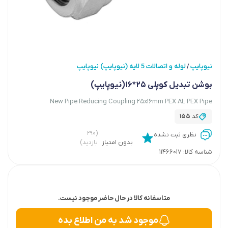
نیوپایپ
لوله و اتصالات 5 لایه (نیوپایپ) نیوپایپ
/
بوشن تبدیل کوپلی 25*16(نیوپایپ)
New Pipe Reducing Coupling 25x16mm PEX AL PEX Pipe
کد
155
(۲۹۰
نظری ثبت نشده
بدون امتیاز
بازدید)
شناسه کالا:
11466017
متاسفانه کالا در حال حاضر موجود نیست.
موجود شد به من اطلاع بده