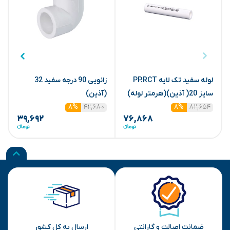
لوله سفید تک لایه PP.RCT
زانویی 90 درجه سفید 32
سایز 20( آذین)(هرمتر لوله)
(آذین)
(
۴۲,۶۸۰
۸۲,۶۵۴
۸%
۸%
۳۹,۶۹۲
۷۶,۸۶۸
ضمانت اصالت و گارانتی
ارسال به کل کشور