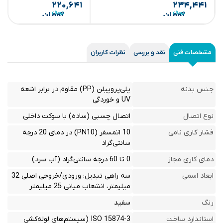
۲۲۰,۶۴۱
۲۳۴,۴۴۱
تومان
تومان
مشخصات فنی
نقد و بررسی
نظرات کاربران
جنس بدنه
پلی‌پروپیلن (PP) مقاوم در برابر اشعه
UV و خوردگی
نوع اتصال
اتصال چسبی (ساده) با سوکت داخلی
فشار کاری نامی
10 اتمسفر (PN10) در دمای 20 درجه
سانتی‌گراد
دمای کاری مجاز
0 تا 60 درجه سانتی‌گراد (آب سرد)
ابعاد اسمی
سه راهی تبدیل: ورودی/خروجی اصلی 32
میلیمتر، انشعاب میانی 25 میلیمتر
رنگ
سفید
استاندارد ساخت
ISO 15874-3 (سیستم‌های لوله‌کشی