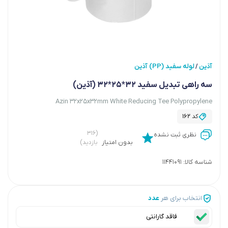
آذین
لوله سفید (PP) آذین
/
سه راهی تبدیل سفید 32*25*32 (آذین)
Azin 32x25x32mm White Reducing Tee Polypropylene
کد
162
(۳۱۶
نظری ثبت نشده
بدون امتیاز
بازدید)
شناسه کالا:
11441091
انتخاب برای هر
عدد
فاقد گارانتی