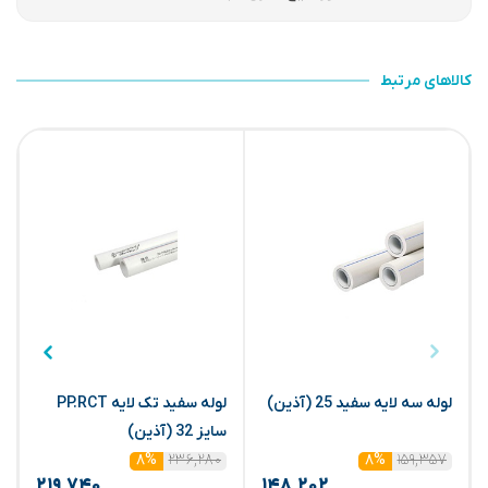
کالاهای مرتبط
لوله سه لایه سفید 25 (آذین)
لوله سفید تک لایه PP.RCT
سایز 32 (آذین)
س
۲۳۶,۲۸۰
۱۵۹,۳۵۷
۸%
۸%
۲۱۹,۷۴۰
۱۴۸,۲۰۲