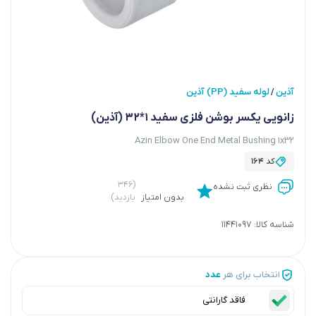
آذین
لوله سفید (PP) آذین
/
زانویی یکسر بوشن فلزی سفید 1*32 (آذین)
Azin Elbow One End Metal Bushing 1x32
کد
164
(۳۴۶
نظری ثبت نشده
بدون امتیاز
بازدید)
شناسه کالا:
11441097
انتخاب برای هر
عدد
فاقد گارانتی