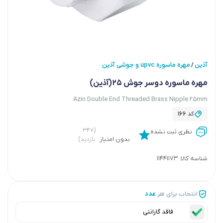
آذین
مهره ماسوره upvc و جوشی آذین
/
مهره ماسوره دوسر جوش 25(آذین)
Azin Double End Threaded Brass Nipple 25mm
کد
166
(۳۴۷
نظری ثبت نشده
بدون امتیاز
بازدید)
شناسه کالا:
11441173
انتخاب برای هر
عدد
فاقد گارانتی