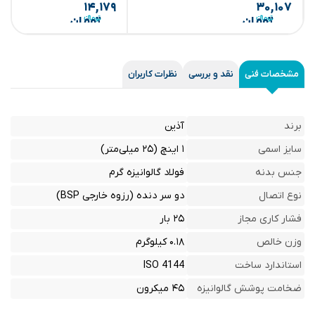
۱۴,۱۷۹
۳۰,۱۰۷
تومان
تومان
مشخصات فنی
نقد و بررسی
نظرات کاربران
برند
آذین
سایز اسمی
۱ اینچ (۲۵ میلی‌متر)
جنس بدنه
فولاد گالوانیزه گرم
نوع اتصال
دو سر دنده (رزوه خارجی BSP)
فشار کاری مجاز
۲۵ بار
وزن خالص
۰.۱۸ کیلوگرم
استاندارد ساخت
ISO 4144
ضخامت پوشش گالوانیزه
۴۵ میکرون