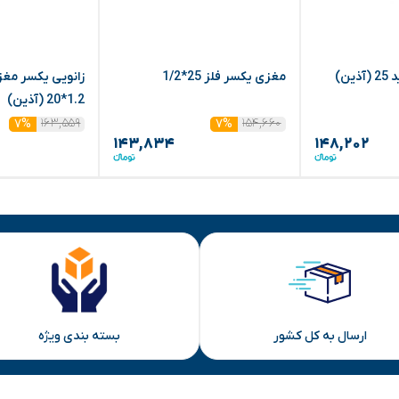
ن)
مغزی یکسر فلز 25*1/2
زانویی یکسر مغز
1.2*20 (آذین)
۱۶۳,۵۵۹
۱۵۴,۶۶۰
۷%
۷%
۱۴۳,۸۳۴
۱۴۸,۲۰۲
ارسال به کل کشور
بسته بندی ویژه