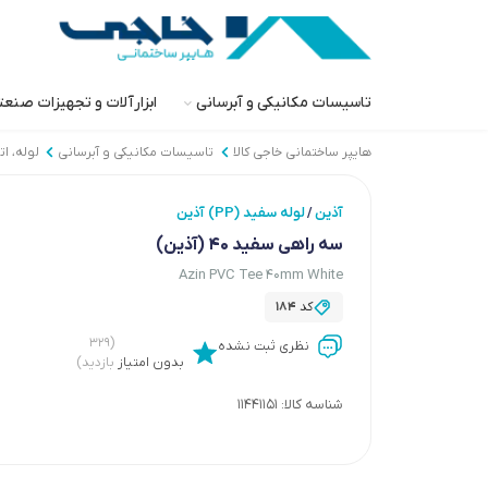
تاسیسات مکانیکی و آبرسانی
ابزارآلات و تجهیزات صنع
هایپر ساختمانی خاجی‌ کالا
تاسیسات مکانیکی و آبرسانی
لوله، ا
آذین
لوله سفید (PP) آذین
/
سه راهی سفید 40 (آذین)
Azin PVC Tee 40mm White
کد
184
(۳۲۹
نظری ثبت نشده
بدون امتیاز
بازدید)
شناسه کالا:
11441151