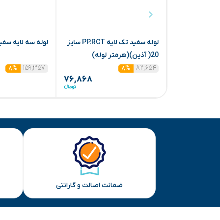
لوله سفید تک لایه PP.RCT سایز
لوله سه لایه سفید 25 (آذی
20( آذین)(هرمتر لوله)
۱۵۹,۳۵۷
۸۲,۶۵۴
۸%
۸%
۷۶,۸۶۸
ضمانت اصالت و گارانتی