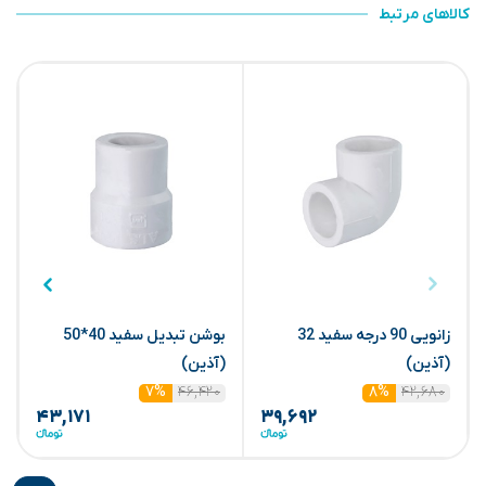
کالاهای مرتبط
زانویی 90 درجه سفید 32
بوشن تبدیل سفید 40*50
س
(آذین)
(آذین)
۴۶,۴۲۰
۴۲,۶۸۰
۷%
۸%
۴۳,۱۷۱
۳۹,۶۹۲