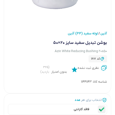
آذین
لوله سفید (PP) آذین
/
بوشن تبدیل سفید سایز 20×50
Azin White Reducing Bushing 20x50
کد
187
(۳۲۵
نظری ثبت نشده
بدون امتیاز
بازدید)
شناسه کالا:
11441143
انتخاب برای هر
عدد
فاقد گارانتی