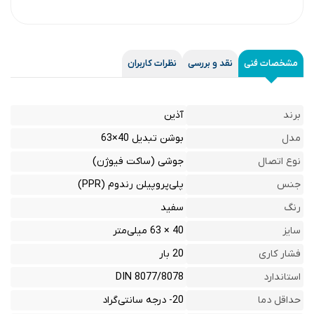
مشخصات فنی
نقد و بررسی
نظرات کاربران
برند
آذین
مدل
بوشن تبدیل 40×63
نوع اتصال
جوشی (ساکت فیوژن)
جنس
پلی‌پروپیلن رندوم (PPR)
رنگ
سفید
سایز
40 × 63 میلی‌متر
فشار کاری
20 بار
استاندارد
DIN 8077/8078
حداقل دما
20- درجه سانتی‌گراد