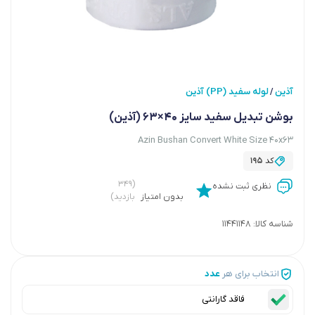
آذین
لوله سفید (PP) آذین
/
بوشن تبدیل سفید سایز 40×63 (آذین)
Azin Bushan Convert White Size 40x63
کد
195
(۳۴۹
نظری ثبت نشده
بدون امتیاز
بازدید)
شناسه کالا:
11441148
انتخاب برای هر
عدد
فاقد گارانتی