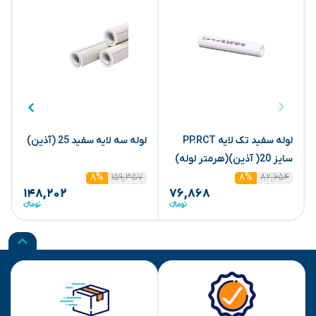
لوله سفید تک لایه PP.RCT
لوله سه لایه سفید 25 (آذین)
سایز 20( آذین)(هرمتر لوله)
(
۱۵۹,۳۵۷
۸۲,۶۵۴
۸%
۸%
۱۴۸,۲۰۲
۷۶,۸۶۸