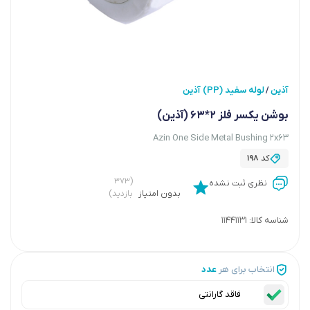
آذین
لوله سفید (PP) آذین
/
بوشن یکسر فلز 2*63 (آذین)
Azin One Side Metal Bushing 2x63
کد
198
(۳۷۳
نظری ثبت نشده
بدون امتیاز
بازدید)
شناسه کالا:
11441131
انتخاب برای هر
عدد
فاقد گارانتی