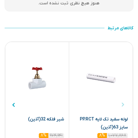
هنوز هیچ نظری ثبت نشده است.
کالاهای مرتبط
لوله سفید تک لایه PP.RCT
شیر فلکه 32(آذین)
م
سایز 63(آذین)
۹۷۴,۹۴۱
۱,۰۷۷,۸۶۸
۸%
۸%