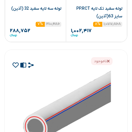
لوله سفید تک لایه PP.RCT
لوله سه لایه سفید 32 (آذین)
ش
سایز 63(آذین)
۳۱۰,۴۸۶
۱,۰۷۷,۸۶۸
۷%
۸%
۲۸۸,۷۵۲
۱,۰۰۲,۴۱۷
ناموجود