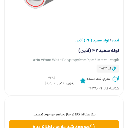
آذین
لوله سفید (PP) آذین
/
لوله سفید 32 (آذین)
Azin 32mm White Polypropylene Pipe 4 Meter Length
کد
2023
(۳۲۸
نظری ثبت نشده
بدون امتیاز
بازدید)
شناسه کالا:
11438009
متاسفانه کالا در حال حاضر موجود نیست.
موجود شد به من اطلاع بده