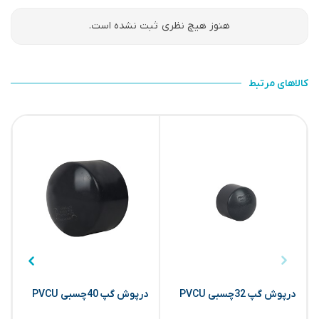
هنوز هیچ نظری ثبت نشده است.
کالاهای مرتبط
درپوش گپ 32چسبی PVCU
درپوش گپ 40چسبی PVCU
د