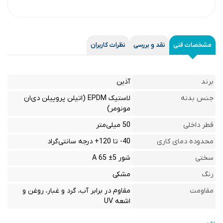
مشخصات فنی
نقد و بررسی
نظرات کاربران
برند
آذین
جنس بدنه
لاستیک EPDM (اتیلن پروپیلن دی‌ان
مونومر)
قطر داخلی
50 میلی‌متر
محدوده دمای کاری
40- تا 120+ درجه سانتی‌گراد
سختی
شور A 65 ±5
رنگ
مشکی
مقاومت
مقاوم در برابر آب، گرد و غبار، روغن و
اشعه UV