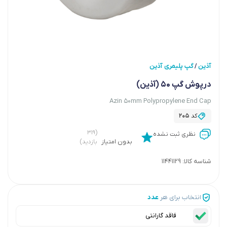
آذین
گپ پلیمری آذین
/
درپوش گپ 50 (آذین)
Azin 50mm Polypropylene End Cap
کد
205
(۳۱۹
نظری ثبت نشده
بدون امتیاز
بازدید)
شناسه کالا:
11441129
انتخاب برای هر
عدد
فاقد گارانتی