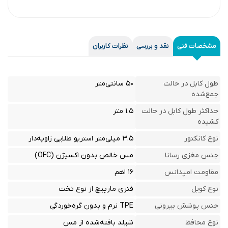
مشخصات فنی
نقد و بررسی
نظرات کاربران
طول کابل در حالت
۵۰ سانتی‌متر
جمع‌شده
حداکثر طول کابل در حالت
۱.۵ متر
کشیده
نوع کانکتور
۳.۵ میلی‌متر استریو طلایی زاویه‌دار
جنس مغزی رسانا
مس خالص بدون اکسیژن (OFC)
مقاومت امپدانس
۱۶ اهم
نوع کویل
فنری مارپیچ از نوع تخت
جنس پوشش بیرونی
TPE نرم و بدون گره‌خوردگی
نوع محافظ
شیلد بافته‌شده از مس