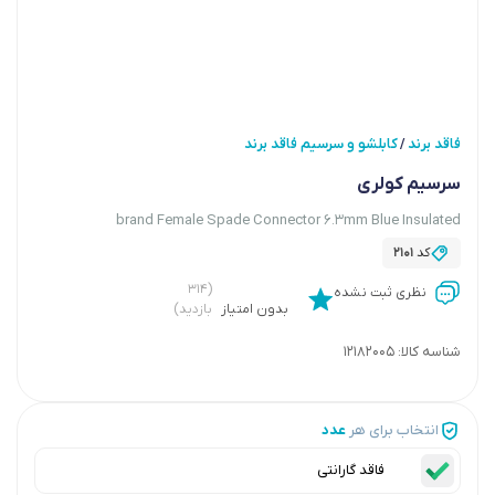
فاقد برند
کابلشو و سرسیم فاقد برند
/
سرسیم کولری
brand Female Spade Connector 6.3mm Blue Insulated
کد
2101
(۳۱۴
نظری ثبت نشده
بدون امتیاز
بازدید)
شناسه کالا:
12182005
انتخاب برای هر
عدد
فاقد گارانتی