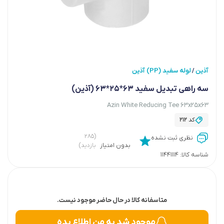
آذین
لوله سفید (PP) آذین
/
سه راهی تبدیل سفید 63*25*63 (آذین)
Azin White Reducing Tee 63x25x63
کد
212
(۲۸۵
نظری ثبت نشده
بدون امتیاز
بازدید)
شناسه کالا:
11441114
متاسفانه کالا در حال حاضر موجود نیست.
موجود شد به من اطلاع بده