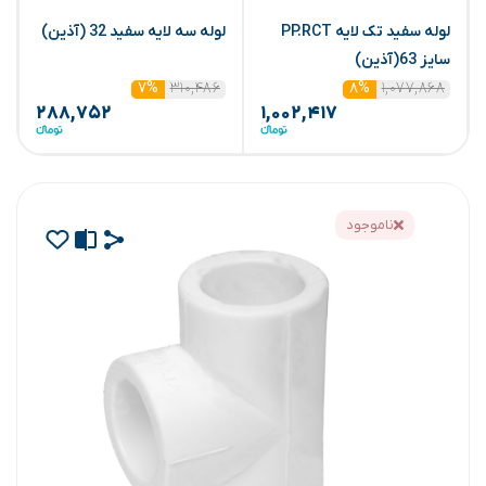
لوله سفید تک لایه PP.RCT
لوله سه لایه سفید 32 (آذین)
ش
سایز 63(آذین)
۳۱۰,۴۸۶
۱,۰۷۷,۸۶۸
۷%
۸%
۲۸۸,۷۵۲
۱,۰۰۲,۴۱۷
ناموجود