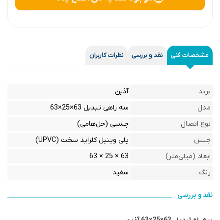
مشخصات فنی
نقد و بررسی
نظرات کاربران
برند
آذین
مدل
سه راهی تبدیل 63×25×63
نوع اتصال
چسبی (حل‌هامی)
جنس
پلی وینیل کلراید سخت (UPVC)
ابعاد (میلی‌متر)
63 × 25 × 63
رنگ
سفید
نقد و بررسی