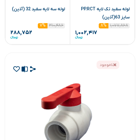
لوله سفید تک لایه PP.RCT
لوله سه لایه سفید 32 (آذین)
ش
سایز 63(آذین)
۳۱۰,۴۸۶
۱,۰۷۷,۸۶۸
۷%
۸%
۲۸۸,۷۵۲
۱,۰۰۲,۴۱۷
ناموجود