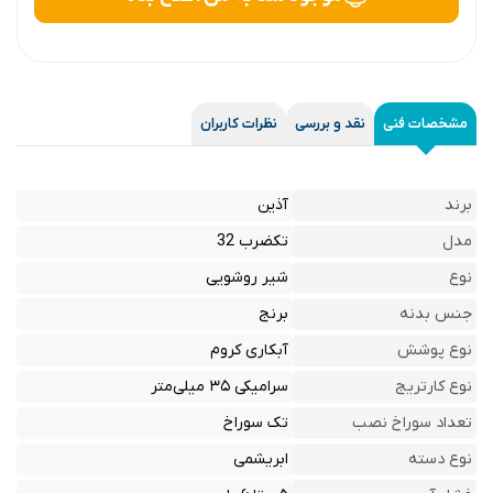
مشخصات فنی
نقد و بررسی
نظرات کاربران
برند
آذین
مدل
تکضرب 32
نوع
شیر روشویی
جنس بدنه
برنج
نوع پوشش
آبکاری کروم
نوع کارتریج
سرامیکی ۳۵ میلی‌متر
تعداد سوراخ نصب
تک سوراخ
نوع دسته
ابریشمی