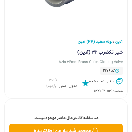
آذین
لوله سفید (PP) آذین
/
شیر تکضرب 32 (آذین)
Azin 32mm Brass Quick Closing Valve
کد
2209
(۳۷۲
نظری ثبت نشده
بدون امتیاز
بازدید)
شناسه کالا:
11441192
متاسفانه کالا در حال حاضر موجود نیست.
موجود شد به من اطلاع بده