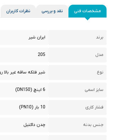
مشخصات فنی
نقد و بررسی
نظرات کاربران
برند
ایران شیر
مدل
205
نوع
شیر فلکه ساقه غیر بالا ر
سایز اسمی
6 اینچ (DN150)
فشار کاری
10 بار (PN10)
جنس بدنه
چدن داکتیل