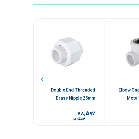
uble Socket
Double End Threaded
Elbow One
Bend Pipe
Brass Nipple 25mm
Metal
۹۲,۵۱۰
۷۸,۵۹۷
تومان
تومان