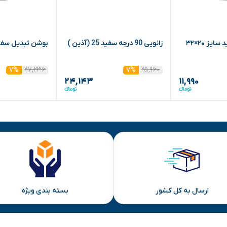
یز ۲۰×۳۲
زانویی 90 درجه سفید 25 (آذین )
بوشن تبدیل سفید سا
۲۷,۲۳۶
۲۵,۹۶۰
۷%
۷%
۲۴,۱۴۳
۱۱,۹۹۰
ارسال به کل کشور
بسته بندی ویژه