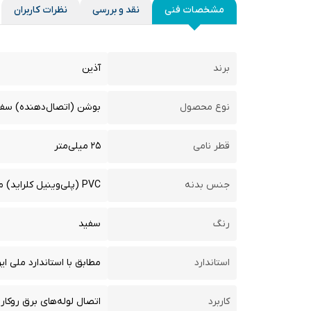
مشخصات فنی
نقد و بررسی
نظرات کاربران
برند
آذین
نوع محصول
بوشن (اتصال‌دهنده) سفی
قطر نامی
۲۵ میلی‌متر
جنس بدنه
PVC (پلی‌وینیل کلراید) مقاوم در برابر ضربه
رنگ
سفید
استاندارد
مطابق با استاندارد ملی ایران ISIRI ۲۶۱۶ یا معادل بین‌المللی ۶
کاربرد
اتصال لوله‌های برق روکار و توکار 