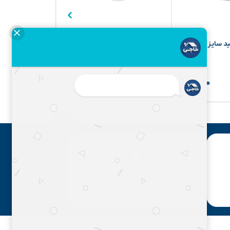
یز 25×40
سه راهی سفید 20 (آذین)
بوشن سفید 20 (آذین)
۱۱,۹۴۶
۲۲,۲۵۳
۷%
۸%
۲۰,۶۹۵
۲۵,۳۳۰
مشاوره رایگان