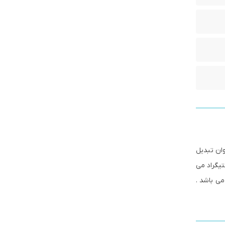
وان تبدیل
کشی کاربرد فراوان دارد . نقطه جوش این اتصال 147 درجه سانتیگراد می
می باشد .