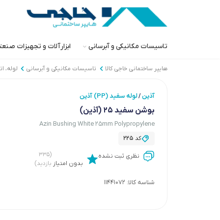
تاسیسات مکانیکی و آبرسانی
ابزارآلات و تجهیزات صنع
هایپر ساختمانی خاجی‌ کالا
تاسیسات مکانیکی و آبرسانی
لوله، ا
آذین
لوله سفید (PP) آذین
/
بوشن سفید 25 (آذین)
Azin Bushing White 25mm Polypropylene
کد
225
(۳۳۵
نظری ثبت نشده
بدون امتیاز
بازدید)
شناسه کالا:
11441072