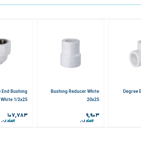
 End Bushing
Bushing Reducer White
90 Degre
 White 1/2x25
20x25
۱۰۷,۷۸۳
۹,۹۰۳
تومان
تومان