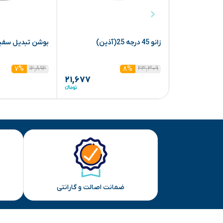
زانو 45 درجه 25(آذین)
بوشن تبدیل سفید سا
۱۲,۸۹۲
۲۳,۳۰۹
۷%
۸%
۲۱,۶۷۷
ضمانت اصالت و گارانتی