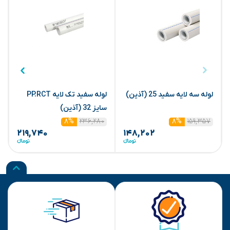
لوله سه لایه سفید 25 (آذین)
لوله سفید تک لایه PP.RCT
م
سایز 32 (آذین)
۲۳۶,۲۸۰
۱۵۹,۳۵۷
۸%
۸%
۲۱۹,۷۴۰
۱۴۸,۲۰۲