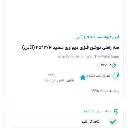
آذین
لوله سفید (PP) آذین
/
سه راهی بوشن فلزی دیواری سفید 3/4*25 (آذین)
Azin White Metal Wall Tee 3/4x25mm
کد
227
(۳۵۶
نظری ثبت نشده
بدون امتیاز
بازدید)
شناسه کالا:
11441107
انتخاب برای هر
عدد
فاقد گارانتی