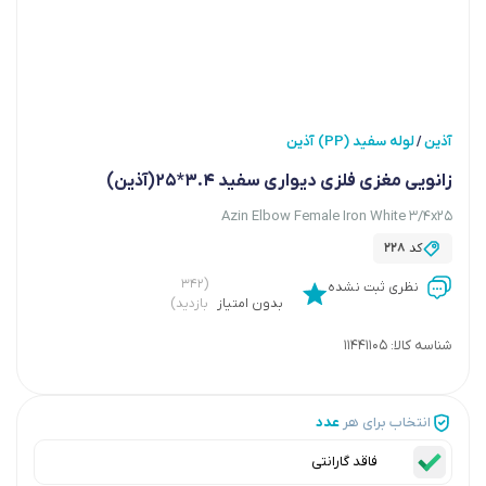
آذین
لوله سفید (PP) آذین
/
زانویی مغزی فلزی دیواری سفید 3.4*25(آذین)
Azin Elbow Female Iron White 3/4x25
کد
228
(۳۴۲
نظری ثبت نشده
بدون امتیاز
بازدید)
شناسه کالا:
11441105
انتخاب برای هر
عدد
فاقد گارانتی