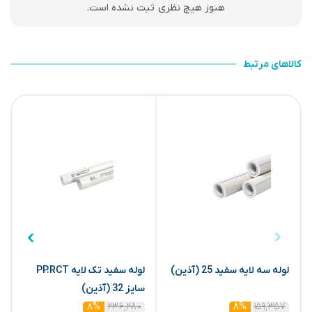
هنوز هیچ نظری ثبت نشده است.
کالاهای مرتبط
لوله سه لایه سفید 25 (آذین)
لوله سفید تک لایه PP.RCT
سایز 32 (آذین)
س
۲۳۶,۲۸۰
۱۵۹,۳۵۷
۸%
۸%