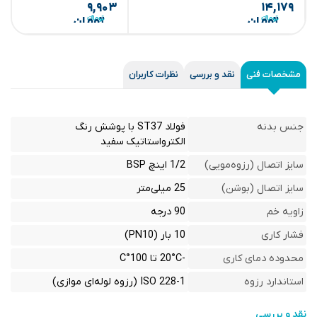
۹,۹۰۳
۱۴,۱۷۹
تومان
تومان
مشخصات فنی
نقد و بررسی
نظرات کاربران
جنس بدنه
فولاد ST37 با پوشش رنگ
الکترواستاتیک سفید
سایز اتصال (رزوه‌مویی)
1/2 اینچ BSP
سایز اتصال (بوشن)
25 میلی‌متر
زاویه خم
90 درجه
فشار کاری
10 بار (PN10)
محدوده دمای کاری
-20°C تا 100°C
استاندارد رزوه
ISO 228-1 (رزوه لوله‌ای موازی)
نقد و بررسی