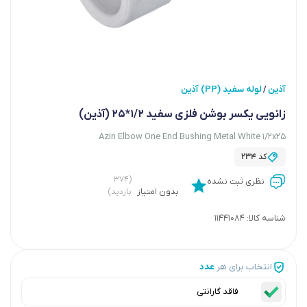
آذین
لوله سفید (PP) آذین
/
زانویی یکسر بوشن فلزی سفید 1/2*25 (آذین)
Azin Elbow One End Bushing Metal White 1/2x25
کد
234
(۳۷۴
نظری ثبت نشده
بدون امتیاز
بازدید)
شناسه کالا:
11441084
انتخاب برای هر
عدد
فاقد گارانتی