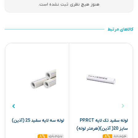
هنوز هیچ نظری ثبت نشده است.
کالاهای مرتبط
لوله سفید تک لایه PP.RCT
لوله سه لایه سفید 25 (آذین)
م
سایز 20( آذین)(هرمتر لوله)
۱۵۹,۳۵۷
۸۲,۶۵۴
۸%
۸%