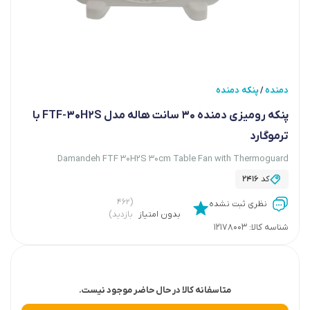
دمنده
پنکه دمنده
/
پنکه رومیزی دمنده ۳۰ سانت هاله مدل FTF-30H2S با
ترموگارد
Damandeh FTF 30H2S 30cm Table Fan with Thermoguard
کد
2416
(۴۶۲
نظری ثبت نشده
بدون امتیاز
بازدید)
شناسه کالا:
12178003
متاسفانه کالا در حال حاضر موجود نیست.