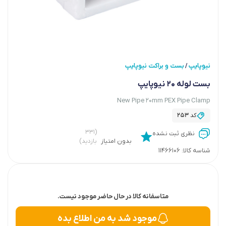
نیوپایپ
بست و براکت نیوپایپ
/
بست لوله 20 نیوپایپ
New Pipe 20mm PEX Pipe Clamp
کد
253
(۳۳۱
نظری ثبت نشده
بدون امتیاز
بازدید)
شناسه کالا:
11466106
متاسفانه کالا در حال حاضر موجود نیست.
موجود شد به من اطلاع بده