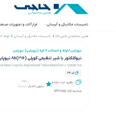
تاسیسات مکانیکی و آبرسانی
ابزارآلات و تجهیزات صنع
هایپر ساختمانی خاجی‌ کالا
تاسیسات مکانیکی و آبرسانی
لوله، ا
نیوپایپ
لوله و اتصالات 5 لایه (نیوپایپ) نیوپایپ
/
نیوکلکتور با شیر تنظیمی کوپلی (16*1)8b نیوپایپ
pe New Copoly Adjustment Valve Manifold 8 Outlet 16x1
کد
29
(۲۹۴
نظری ثبت نشده
بدون امتیاز
بازدید)
شناسه کالا:
11466155