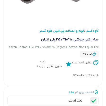
کاوه گستر
لوله و اتصالات پلی اتیلن کاوه گستر
/
سه راهی جوشی 10*90*250 پلی اتیلن
Kaveh Gostar PE100 PN10 250mm 90 Degree Electrofusion Equal Tee
کد
357
(۳۰۴
نظری ثبت نشده
بدون امتیاز
بازدید)
شناسه کالا:
11470030
انتخاب برای هر
عدد
فاقد گارانتی