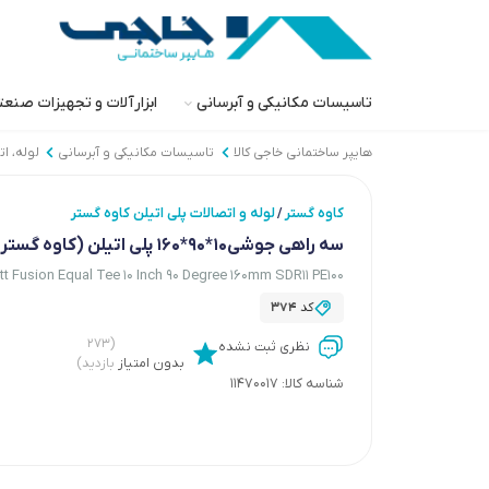
تاسیسات مکانیکی و آبرسانی
ابزارآلات و تجهیزات صنع
هایپر ساختمانی خاجی‌ کالا
تاسیسات مکانیکی و آبرسانی
لوله، ا
کاوه گستر
لوله و اتصالات پلی اتیلن کاوه گستر
/
سه راهی جوشی10*90*160 پلی اتیلن (کاوه گستر)
t Fusion Equal Tee 10 Inch 90 Degree 160mm SDR11 PE100
کد
374
(۲۷۳
نظری ثبت نشده
بدون امتیاز
بازدید)
شناسه کالا:
11470017