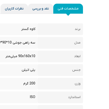
مشخصات فنی
نقد و بررسی
نظرات کاربران
برند
کاوه گستر
مدل
سه راهی جوشی 10*90*160
ابعاد
90x160x10 میلی‌متر
جنس
پلی اتیلن
وزن
200 گرم
استاندارد
ISO