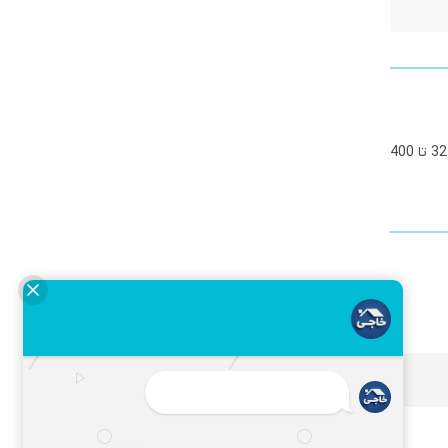
سه راه مساوی جوشی پلی اتیلن دارای 3 ورودی و خروجی می باشد. این سه راه بصورت قالبگیری تولید شده و دارای انواع سایزها بوده از 32 تا 400