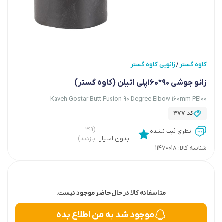
کاوه گستر
زانویی کاوه گستر
/
زانو جوشی 90*160پلی اتیلن (کاوه گستر)
Kaveh Gostar Butt Fusion 90 Degree Elbow 160mm PE100
کد
377
(۲۹۹
نظری ثبت نشده
بدون امتیاز
بازدید)
شناسه کالا:
11470018
متاسفانه کالا در حال حاضر موجود نیست.
موجود شد به من اطلاع بده