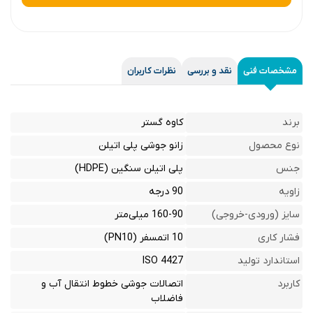
مشخصات فنی
نقد و بررسی
نظرات کاربران
برند
کاوه گستر
نوع محصول
زانو جوشی پلی اتیلن
جنس
پلی اتیلن سنگین (HDPE)
زاویه
90 درجه
سایز (ورودی-خروجی)
160-90 میلی‌متر
فشار کاری
10 اتمسفر (PN10)
استاندارد تولید
ISO 4427
کاربرد
اتصالات جوشی خطوط انتقال آب و
فاضلاب