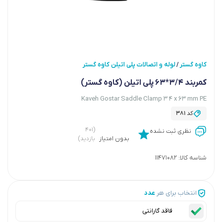
کاوه گستر
لوله و اتصالات پلی اتیلن کاوه گستر
/
کمربند 3/4*63 پلی اتیلن (کاوه گستر)
Kaveh Gostar Saddle Clamp 3 4 x 63 mm PE
کد
381
(۴۰۱
نظری ثبت نشده
بدون امتیاز
بازدید)
شناسه کالا:
11471082
انتخاب برای هر
عدد
فاقد گارانتی