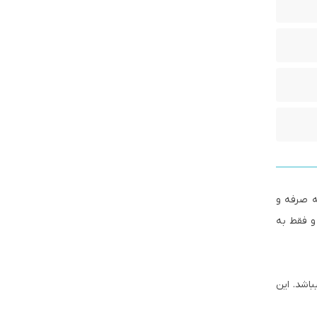
ه صرفه و
 و فقط به
 پنج لایه میباشد که در چهار سایز16-20-25-32 موجود میباشد. این