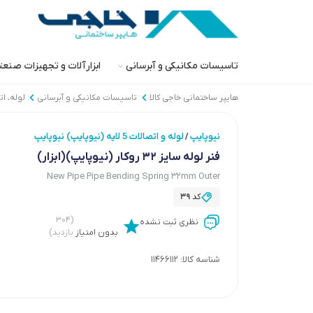
تاسیسات مکانیکی و آبرسانی
ابزارآلات و تجهیزات صنع
هایپر ساختمانی خاجی‌ کالا
تاسیسات مکانیکی و آبرسانی
لوله، ا
نیوپایپ
لوله و اتصالات 5 لایه (نیوپایپ) نیوپایپ
/
فنر لوله سایز 32 روکار (نیوپایپ)(ابزار)
New Pipe Pipe Bending Spring 32mm Outer
کد
39
(۳۰۴
نظری ثبت نشده
بدون امتیاز
بازدید)
شناسه کالا:
11466112