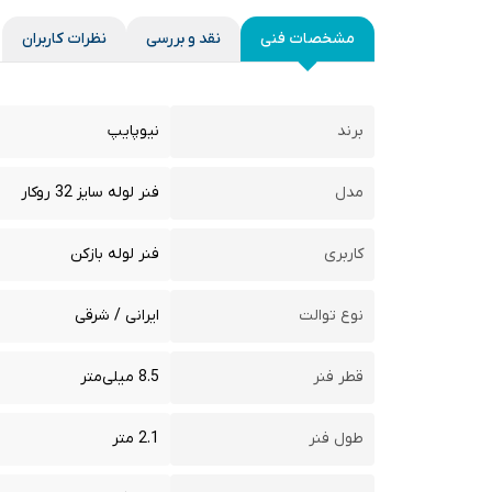
مشخصات فنی
نقد و بررسی
نظرات کاربران
برند
نیوپایپ
مدل
فنر لوله سایز 32 روکار
کاربری
فنر لوله بازکن
نوع توالت
ایرانی / شرقی
قطر فنر
8.5 میلی‌متر
طول فنر
2.1 متر