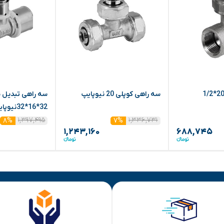
زانو چپقی کوپلی 20*1/2
سه راهی کوپلی 20 نیوپایپ
سه راهی تبدیل 
32*16*32نیوپایپ
۱,۳۹۷,۴۹۵
۱,۳۳۶,۷۳۱
۸%
۷%
۱,۲۴۳,۱۶۰
۶۸۸,۷۴۵