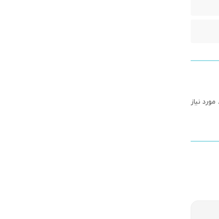
حی 90 درجه آن در بعضی موارد مورد نیاز