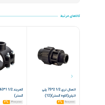
کالاهای مرتبط
اتصال نری 1/2 2*75 پلی
اتیلن(کاوه گستر)(12)
گستر)
۳۰۰,۰۰۰
۹۰۰,۰۰۰
۴%
۴%