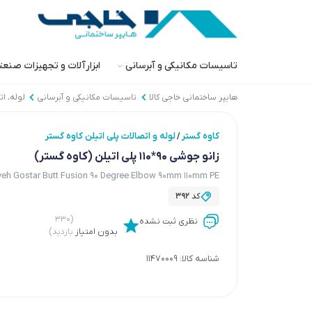
تاسیسات مکانیکی و آبرسانی
ابزارآلات و تجهیزات صنع
هایپر ساختمانی خاجی‌ کالا
تاسیسات مکانیکی و آبرسانی
لوله، ا
کاوه گستر
لوله و اتصالات پلی اتیلن کاوه گستر
/
زانو جوشی 90*110 پلی اتیلن (کاوه گستر)
eh Gostar Butt Fusion 90 Degree Elbow 90mm 110mm PE
کد
392
(۳۳۰
نظری ثبت نشده
بدون امتیاز
بازدید)
شناسه کالا:
11470009