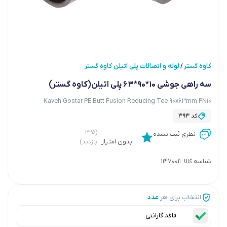
کاوه گستر
لوله و اتصالات پلی اتیلن کاوه گستر
/
سه راهی جوشی 10*90*63 پلی اتیلن(کاوه گستر)
Kaveh Gostar PE Butt Fusion Reducing Tee 90x63mm PN10
کد
393
(۳۲۵
نظری ثبت نشده
بدون امتیاز
بازدید)
شناسه کالا:
11470011
انتخاب برای هر
عدد
فاقد گارانتی