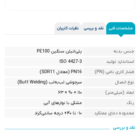
مشخصات فنی
نقد و بررسی
نظرات کاربران
جنس بدنه
پلی‌اتیلن سنگین PE100
استاندارد تولید
ISO 4427-3
فشار کاری نامی (PN)
PN16 (معادل SDR11)
نوع اتصال
سرجوشی لب‌به‌لب (Butt Welding)
ابعاد (میلی‌متر)
۱۱۰ × ۹۰ × ۶۳
رنگ
مشکی با نوارهای آبی
محدوده دمای عملکرد
۱۰- تا ۴۰+ درجه سانتی‌گراد
نقد و بررسی