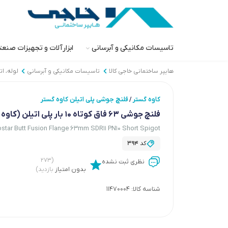
تاسیسات مکانیکی و آبرسانی
ابزارآلات و تجهیزات صنع
هایپر ساختمانی خاجی‌ کالا
تاسیسات مکانیکی و آبرسانی
لوله، ا
کاوه گستر
فلنچ جوشی پلی اتیلن کاوه گستر
/
فلنچ جوشی 63 فاق کوتاه 10 بار پلی اتیلن (کاوه گستر)
star Butt Fusion Flange 63mm SDR11 PN10 Short Spigot
کد
394
(۲۷۳
نظری ثبت نشده
بدون امتیاز
بازدید)
شناسه کالا:
11470004