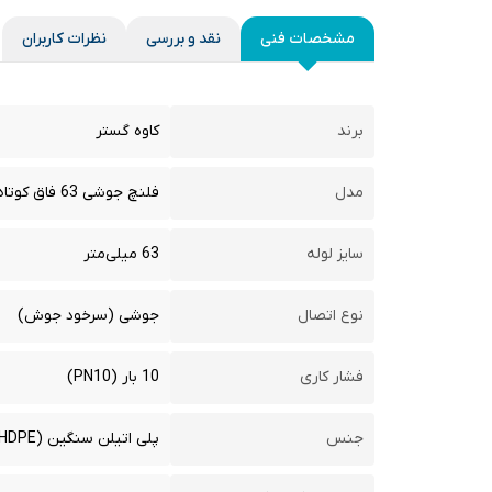
مشخصات فنی
نقد و بررسی
نظرات کاربران
برند
کاوه گستر
مدل
فلنچ جوشی 63 فاق کوتاه 10 بار
سایز لوله
63 میلی‌متر
نوع اتصال
جوشی (سرخود جوش)
فشار کاری
10 بار (PN10)
جنس
پلی اتیلن سنگین (PE100 / HDPE)