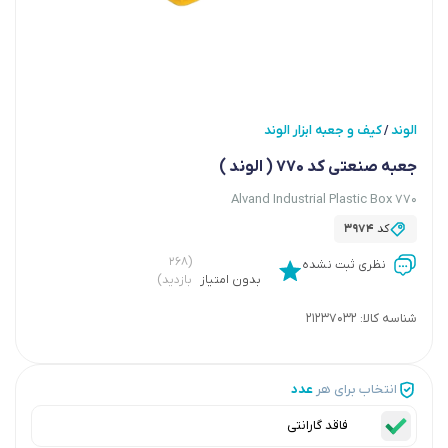
الوند
کیف و جعبه ابزار الوند
/
جعبه صنعتی کد 770 ( الوند )
Alvand Industrial Plastic Box 770
کد
3974
(۲۶۸
نظری ثبت نشده
بدون امتیاز
بازدید)
شناسه کالا:
21237032
انتخاب برای هر
عدد
فاقد گارانتی