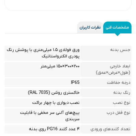
مشخصات فنی
نظرات کاربران
جنس بدنه
ورق فولادی ۱.۵ میلی‌متری با پوشش رنگ
پودری الکترواستاتیک
ابعاد خارجی
۲۰۰×۳۰۰×۱۵۰ میلی‌متر
(طول×عرض×عمق)
درجه حفاظت
IP65
رنگ بدنه
خاکستری روشن (RAL 7035)
نوع نصب
نصب دیواری با چهار براکت
نوع قفل درب
پیچ‌های آلنی سر مخفی با قابلیت
سربندی
تعداد گلندهای ورودی
۴ عدد گلند PG16 روی بدنه