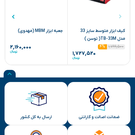
کیف ابزار متوسط سایز 33
جعبه ابزار MBM (مهدوی)
مدل TB-33M( توسن )
م
۱,۷۹۹,۵۰۰
۴%
۲,۱۶۰,۰۰۰
۱,۷۲۷,۵۲۰
ضمانت اصالت و گارانتی
ارسال به کل کشور