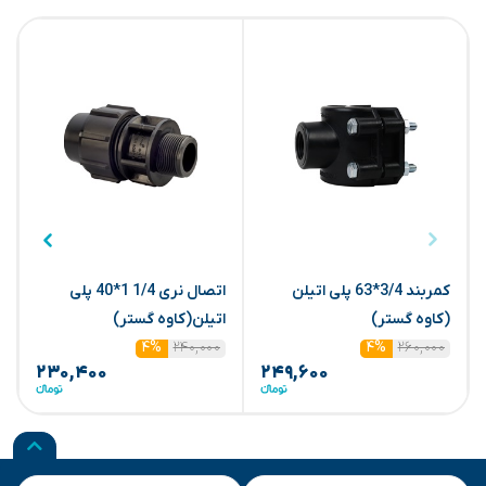
کمربند 3/4*63 پلی اتیلن
اتصال نری 1/4 1*40 پلی
(کاوه گستر)
اتیلن(کاوه گستر)
1*
۲۴۰,۰۰۰
۲۶۰,۰۰۰
۴%
۴%
۲۳۰,۴۰۰
۲۴۹,۶۰۰