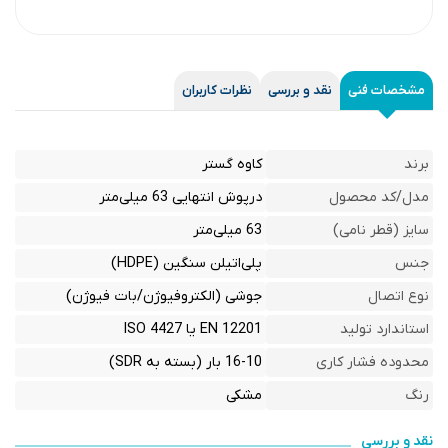
مشخصات فنی
نقد و بررسی
نظرات کاربران
برند
کاوه گستر
مدل/کد محصول
درپوش انتهایی 63 میلی‌متر
سایز (قطر نامی)
63 میلی‌متر
جنس
پلی‌اتیلن سنگین (HDPE)
نوع اتصال
جوشی (الکتروفیوژن/بات فیوژن)
استاندارد تولید
EN 12201 یا ISO 4427
محدوده فشار کاری
16-10 بار (بسته به SDR)
رنگ
مشکی
نقد و بررسی