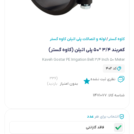
کاوه گستر
لوله و اتصالات پلی اتیلن کاوه گستر
/
کمربند 3/4 *50 پلی اتیلن (کاوه گستر)
Kaveh Gostar PE Irrigation Belt 3/4 Inch 50 Meter
کد
402
(۳۳۶
نظری ثبت نشده
بدون امتیاز
بازدید)
شناسه کالا:
11471077
انتخاب برای هر
عدد
فاقد گارانتی