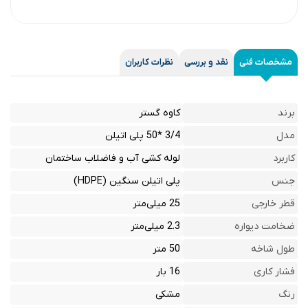
مشخصات فنی
نقد و بررسی
نظرات کاربران
برند
کاوه گستر
مدل
3/4 *50 پلی اتیلن
کاربرد
لوله کشی آب و فاضلاب ساختمان
جنس
پلی اتیلن سنگین (HDPE)
قطر خارجی
25 میلی‌متر
ضخامت دیواره
2.3 میلی‌متر
طول شاخه
50 متر
فشار کاری
16 بار
رنگ
مشکی