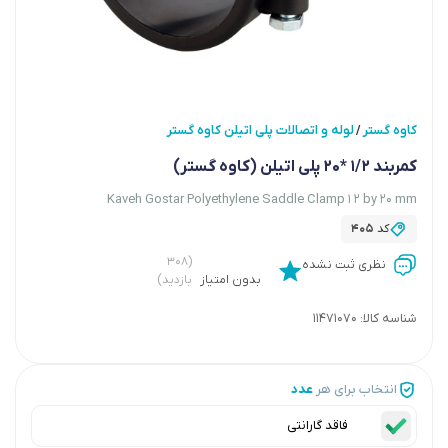
کاوه گستر
لوله و اتصالات پلی اتیلن کاوه گستر
/
کمربند 1/2 *20 پلی اتیلن (کاوه گستر)
Kaveh Gostar Polyethylene Saddle Clamp 1 2 by 20 mm
کد
405
(۳۰۸
نظری ثبت نشده
بدون امتیاز
بازدید)
شناسه کالا:
11471070
انتخاب برای هر
عدد
فاقد گارانتی