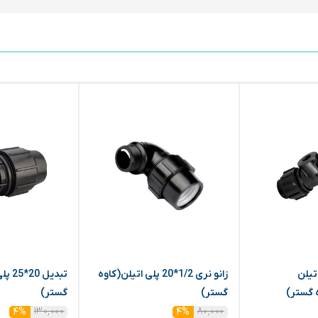
تیلن
زانو نری 1/2*20 پلی اتیلن(کاوه
تبدیل 
گستر)
گستر)
۱۳۰,۰۰۰
۸۰,۰۰۰
۴%
۴%