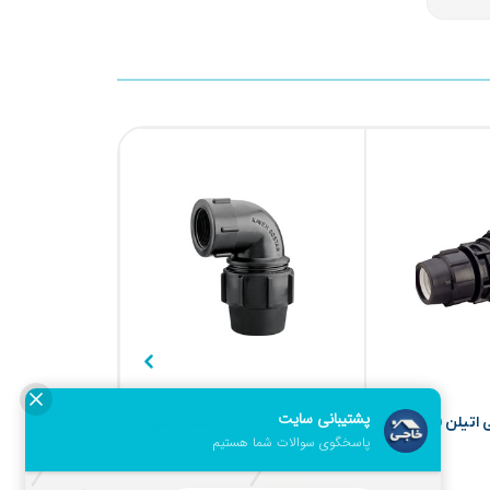
20*25 پلی اتیلن (کاوه
زانو ماده 1/2*20 پلی اتیلن(کاوه
گستر)
گستر)
۱۲۰,۰۰۰
۹۰,۰۰۰
۴%
۴%