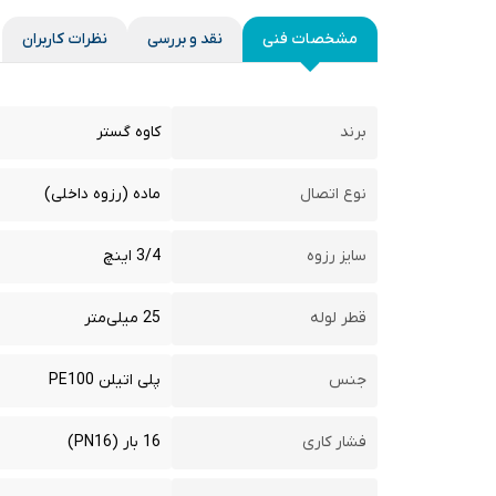
مشخصات فنی
نقد و بررسی
نظرات کاربران
برند
کاوه گستر
نوع اتصال
ماده (رزوه داخلی)
سایز رزوه
3/4 اینچ
قطر لوله
25 میلی‌متر
جنس
پلی اتیلن PE100
فشار کاری
16 بار (PN16)