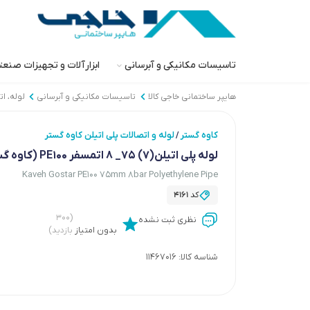
تاسیسات مکانیکی و آبرسانی
ابزارآلات و تجهیزات صنع
هایپر ساختمانی خاجی‌ کالا
تاسیسات مکانیکی و آبرسانی
لوله، ا
کاوه گستر
لوله و اتصالات پلی اتیلن کاوه گستر
/
لوله پلی اتیلن(7) 75_ 8 اتمسفر PE100 (کاوه گستر)
Kaveh Gostar PE100 75mm 8bar Polyethylene Pipe
کد
4161
(۳۰۰
نظری ثبت نشده
بدون امتیاز
بازدید)
شناسه کالا:
11467016