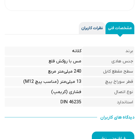
مشخصات فنی
نظرات کاربران
برند
کلاته
جنس هادی
مس با روکش قلع
سطح مقطع کابل
240 میلی‌متر مربع
قطر سوراخ پیچ
13 میلی‌متر (مناسب پیچ M12)
نوع اتصال
فشاری (کریمپ)
استاندارد
DIN 46235
دیدگاه های کاربران
+ افزودن نظر