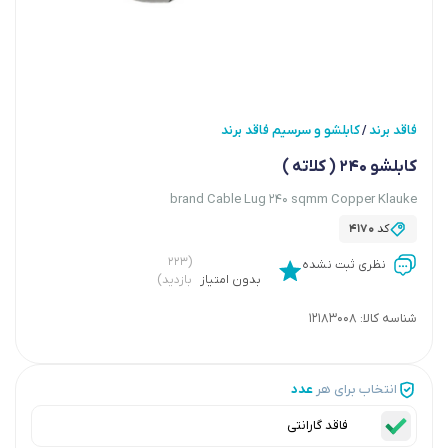
فاقد برند
کابلشو و سرسیم فاقد برند
/
کابلشو 240 ( کلاته )
brand Cable Lug 240 sqmm Copper Klauke
کد
4170
(۲۲۳
نظری ثبت نشده
بدون امتیاز
بازدید)
شناسه کالا:
12183008
انتخاب برای هر
عدد
فاقد گارانتی