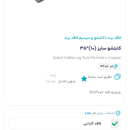
فاقد برند
کابلشو و سرسیم فاقد برند
/
کابلشو سایز (10)*35
brand Cable Lug Size 35 Hole 10 Copper
کد
4208
(۲۱۲
نظری ثبت نشده
بدون امتیاز
بازدید)
شناسه کالا:
12183007
انتخاب برای هر
عدد
فاقد گارانتی