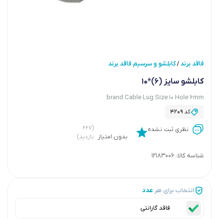
فاقد برند
کابلشو و سرسیم فاقد برند
/
کابلشو سایز (6)*10
brand Cable Lug Size 10 Hole 6mm
کد
4209
(۲۲۷
نظری ثبت نشده
بدون امتیاز
بازدید)
شناسه کالا:
12183006
انتخاب برای هر
عدد
فاقد گارانتی