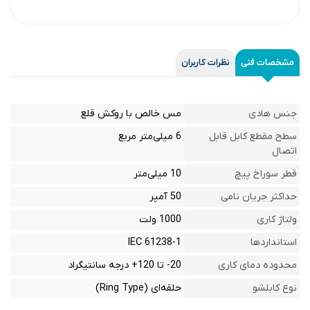
مشخصات فنی
نظرات کاربران
جنس هادی
مس خالص با روکش قلع
سطح مقطع کابل قابل
6 میلی‌متر مربع
اتصال
قطر سوراخ پیچ
10 میلی‌متر
حداکثر جریان نامی
50 آمپر
ولتاژ کاری
1000 ولت
استانداردها
IEC 61238-1
محدوده دمای کاری
20- تا 120+ درجه سانتیگراد
نوع کابلشو
حلقه‌ای (Ring Type)