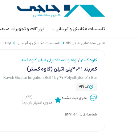
تاسیسات مکانیکی و آبرسانی
ابزارآلات و تجهیزات صنع
هایپر ساختمانی خاجی‌ کالا
تاسیسات مکانیکی و آبرسانی
لوله، ا
کاوه گستر
لوله و اتصالات پلی اتیلن کاوه گستر
/
کمربند 1 *40پلی اتیلن (کاوه گستر)
Kaveh Gostar Irrigation Belt 1 by 40 Polyethylene 10 Bar
کد
421
(۲۹۲
نظری ثبت نشده
بدون امتیاز
بازدید)
شناسه کالا:
11471044