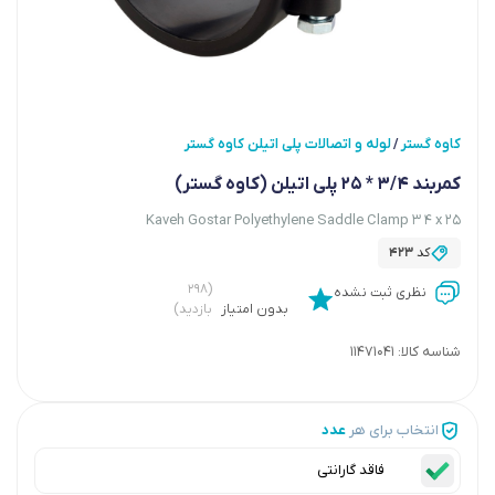
کاوه گستر
لوله و اتصالات پلی اتیلن کاوه گستر
/
کمربند 3/4 * 25 پلی اتیلن (کاوه گستر)
Kaveh Gostar Polyethylene Saddle Clamp 3 4 x 25
کد
423
(۲۹۸
نظری ثبت نشده
بدون امتیاز
بازدید)
شناسه کالا:
11471041
انتخاب برای هر
عدد
فاقد گارانتی