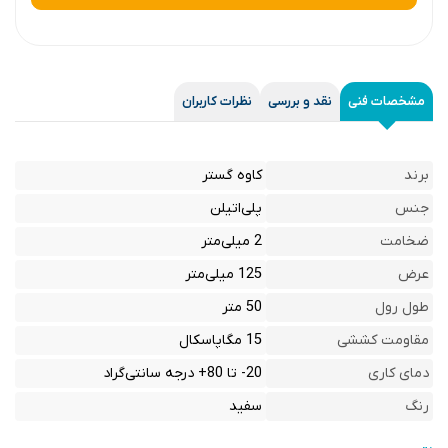
مشخصات فنی
نقد و بررسی
نظرات کاربران
برند
کاوه گستر
جنس
پلی‌اتیلن
ضخامت
2 میلی‌متر
عرض
125 میلی‌متر
طول رول
50 متر
مقاومت کششی
15 مگاپاسکال
دمای کاری
20- تا 80+ درجه سانتی‌گراد
رنگ
سفید