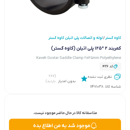
کاوه گستر
لوله و اتصالات پلی اتیلن کاوه گستر
/
کمربند 2 *125 پلی اتیلن (کاوه گستر)
Kaveh Gostar Saddle Clamp 2x125mm Polyethylene
کد
426
(۲۸۷
نظری ثبت نشده
بدون امتیاز
بازدید)
شناسه کالا:
11471038
متاسفانه کالا در حال حاضر موجود نیست.
موجود شد به من اطلاع بده