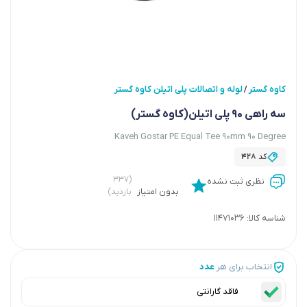
کاوه گستر
لوله و اتصالات پلی اتیلن کاوه گستر
/
سه راهی 90 پلی اتیلن(کاوه گستر)
Kaveh Gostar PE Equal Tee 90mm 90 Degree
کد
428
(۳۳۷
نظری ثبت نشده
بدون امتیاز
بازدید)
شناسه کالا:
11471036
انتخاب برای هر
عدد
فاقد گارانتی