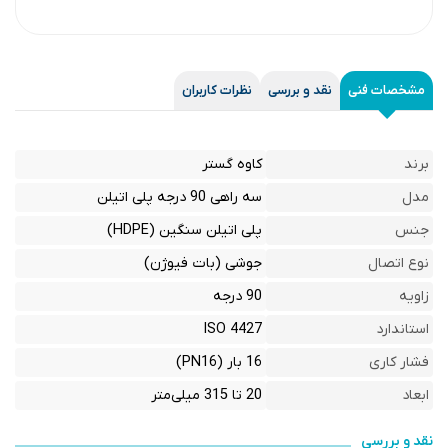
مشخصات فنی
نقد و بررسی
نظرات کاربران
برند
کاوه گستر
مدل
سه راهی 90 درجه پلی اتیلن
جنس
پلی اتیلن سنگین (HDPE)
نوع اتصال
جوشی (بات فیوژن)
زاویه
90 درجه
استاندارد
ISO 4427
فشار کاری
16 بار (PN16)
ابعاد
20 تا 315 میلی‌متر
نقد و بررسی