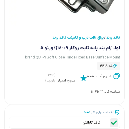
فاقد برند
یراق آلات درب و کابینت فاقد برند
/
لولا آرام بند پایه ثابت روکار Q18-09 ورنو A
brand Q18 09 Soft Close Hinge Fixed Base Surface Mount
کد
4418
(۲۴۳
نظری ثبت نشده
بدون امتیاز
بازدید)
شناسه کالا:
11299013
انتخاب برای هر
عدد
فاقد گارانتی