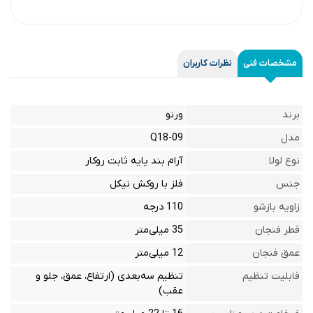
مشخصات فنی
نظرات کاربران
برند
ورنو
مدل
Q18-09
نوع لولا
آرام بند پایه ثابت روکار
جنس
فلز با روکش نیکل
زاویه بازشو
110 درجه
قطر فنجان
35 میلی‌متر
عمق فنجان
12 میلی‌متر
قابلیت تنظیم
تنظیم سه‌بعدی (ارتفاع، عمق، جلو و
عقب)